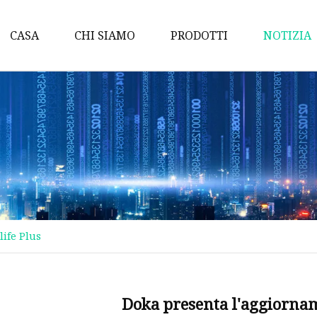
CASA
CHI SIAMO
PRODOTTI
NOTIZIA
Grattugiare
Chiusino
Accessori per casseform
Raccordi per tubi in ferro
Valvole in ghisa
Parti meccaniche
ife Plus
Fornello in ghisa
Casting Comunali
Camino in ghisa
Doka presenta l'aggiorna