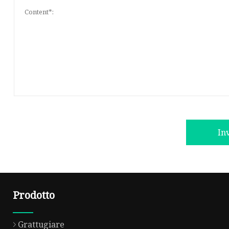
In
Prodotto
Grattugiare