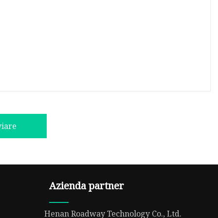
viare
Azienda partner
Henan Roadway Technology Co., Ltd.